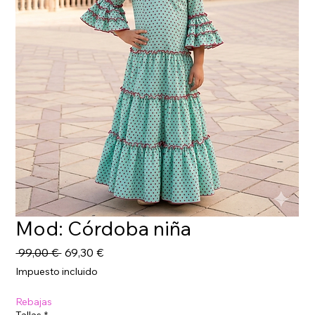
Mod: Córdoba niña
Precio
Precio
 99,00 € 
69,30 €
de
Impuesto incluido
oferta
Rebajas