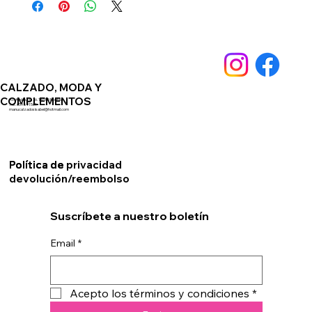
CALZADO, MODA Y
COMPLEMENTOS
Av. Andalucia 76. 14550 Montilla
Telf. 659891561
manucalzadosisabel@hotmail.com
Política de privacidad
Política de
devolución/reembolso
Suscríbete a nuestro boletín
Email
*
Acepto los términos y condiciones
*