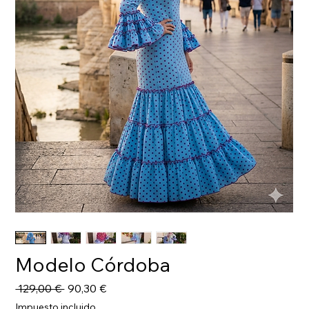
Modelo Córdoba
Precio
Precio
 129,00 € 
90,30 €
de
Impuesto incluido