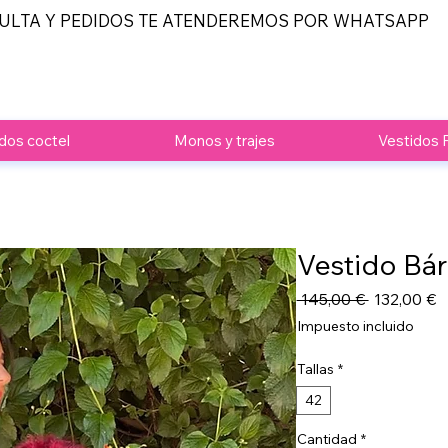
ULTA Y PEDIDOS TE ATENDEREMOS POR WHATSAPP
dos coctel
Monos y trajes
Vestidos 
Vestido Bá
Precio
P
 145,00 € 
132,00 €
d
Impuesto incluido
o
Tallas
*
42
Cantidad
*