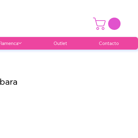
Flamenca
Outlet
Contacto
rbara
recio
e
ferta