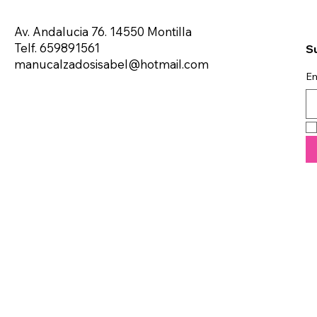
Av. Andalucia 76. 14550 Montilla
Telf. 659891561
Su
manucalzadosisabel@hotmail.com
Em