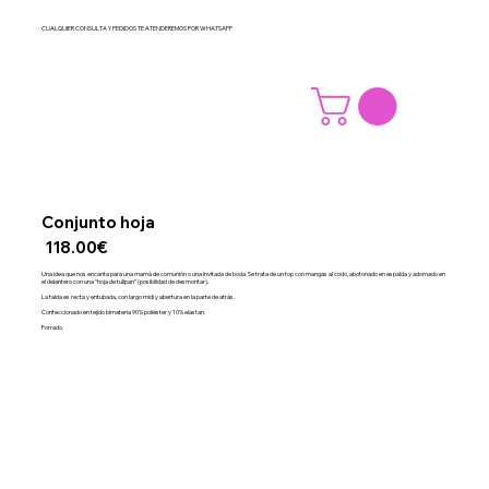
CUALQUIER CONSULTA Y PEDIDOS TE ATENDEREMOS POR WHATSAPP
Conjunto hoja
118.00€
Una idea que nos encanta para una mamá de comunión o una invitada de boda. Se trata de un top con mangas al codo, abotonado en espalda y adornado en
el delantero con una “hoja de tulipan” (posibilidad de desmontar).
La falda es recta y entubada, con largo midi y abertura en la parte de atrás.
Confeccionado en tejido bimateria 90% poliéster y 10% elastan.
Forrado.