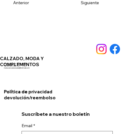
Siguiente
Anterior
CALZADO, MODA Y
COMPLEMENTOS
Av. Andalucia 76. 14550 Montilla
Telf. 659891561
manucalzadosisabel@hotmail.com
Política de privacidad
Política de
devolución/reembolso
Suscríbete a nuestro boletín
Email
*