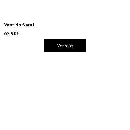
Vestido Sara L
62.90€
Ver más