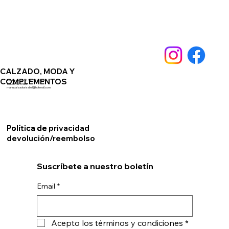
CALZADO, MODA Y
COMPLEMENTOS
Av. Andalucia 76. 14550 Montilla
Telf. 659891561
manucalzadosisabel@hotmail.com
Política de privacidad
Política de
devolución/reembolso
Suscríbete a nuestro boletín
Email
*
Acepto los términos y condiciones
*