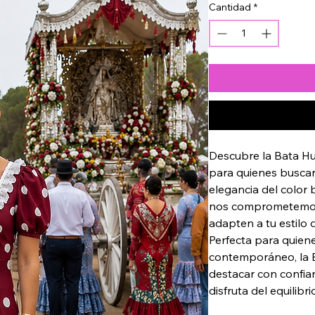
Cantidad
*
Descubre la Bata Hu
para quienes buscan
elegancia del color 
nos comprometemos 
adapten a tu estilo d
Perfecta para quiene
contemporáneo, la B
destacar con confian
disfruta del equilibr