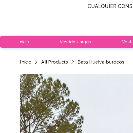
CUALQUIER CONS
Inicio
Vestidos largos
Vesti
Inicio
All Products
Bata Huelva burdeos