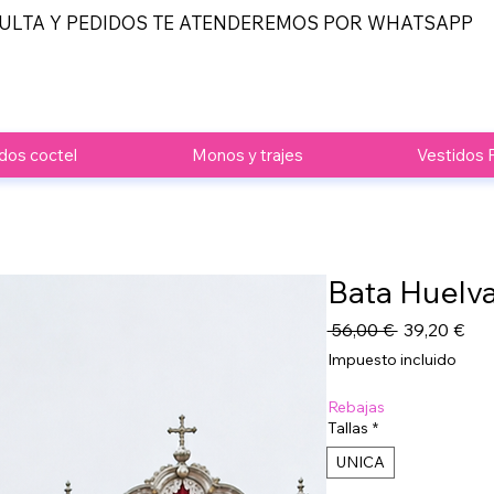
ULTA Y PEDIDOS TE ATENDEREMOS POR WHATSAPP
dos coctel
Monos y trajes
Vestidos 
Bata Huelv
Precio
Pre
 56,00 € 
39,20 €
de
Impuesto incluido
ofe
Rebajas
Tallas
*
UNICA