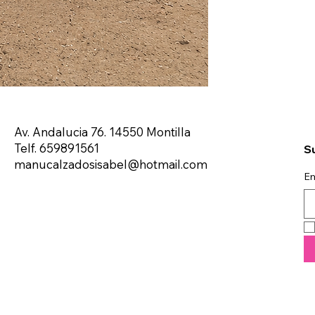
Av. Andalucia 76. 14550 Montilla
Telf. 659891561
Su
manucalzadosisabel@hotmail.com
Em