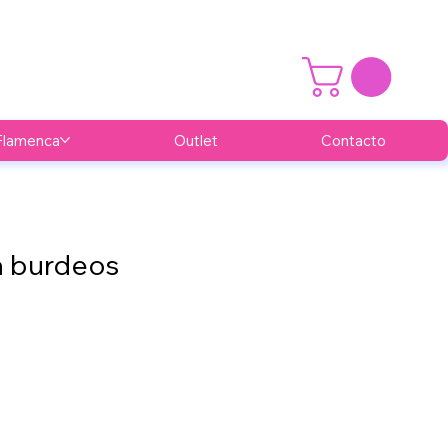
Flamenca
Outlet
Contacto
a burdeos
cio
rta