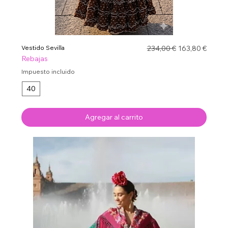
Precio
Precio de ofert
Vestido Sevilla
234,00 €
163,80 €
Rebajas
Impuesto incluido
40
Agregar al carrito