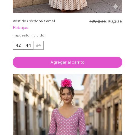
Precio
Precio de ofe
Vestido Córdoba Camel
129,00 €
90,30 €
Rebajas
Impuesto incluido
42
44
34
Agregar al carrito