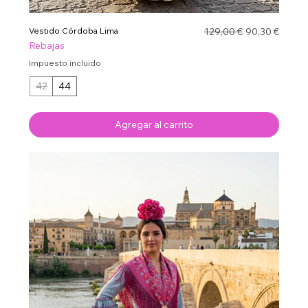
Precio
Precio de ofe
Vestido Córdoba Lima
129,00 €
90,30 €
Rebajas
Impuesto incluido
42
44
Agregar al carrito