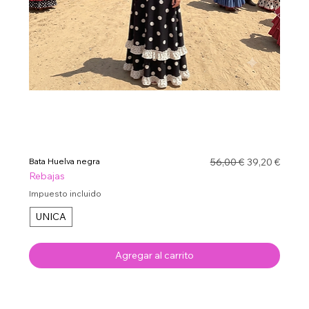
Precio
Precio de ofe
Bata Huelva negra
56,00 €
39,20 €
Rebajas
Impuesto incluido
UNICA
Agregar al carrito