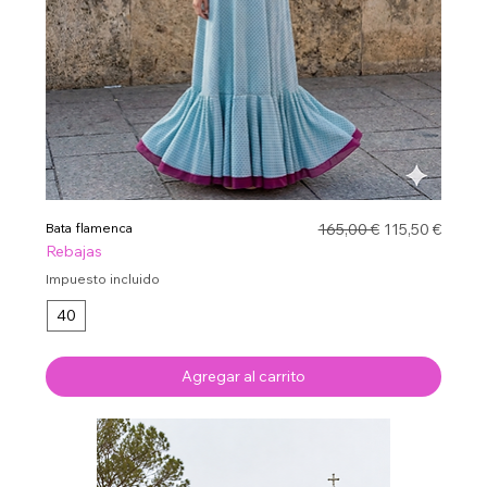
Precio
Precio de ofer
Bata flamenca
165,00 €
115,50 €
Rebajas
Impuesto incluido
40
Agregar al carrito