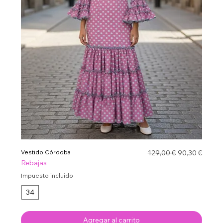
Precio
Precio de ofe
Vestido Córdoba
129,00 €
90,30 €
Rebajas
Impuesto incluido
34
Agregar al carrito