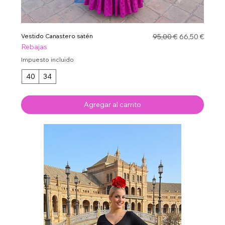
Precio
Precio de ofe
Vestido Canastero satén
95,00 €
66,50 €
Rebajas
Impuesto incluido
40
34
Agregar al carrito