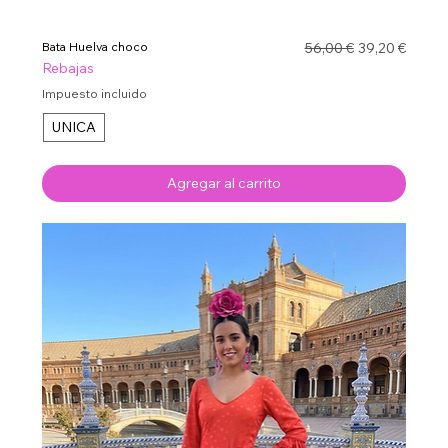
Precio
Precio de ofe
Bata Huelva choco
56,00 €
39,20 €
Rebajas
Impuesto incluido
UNICA
Agregar al carrito