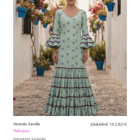
Precio
Precio de ofert
Vestido Sevilla
234,00 €
163,80 €
Rebajas
Impuesto incluido