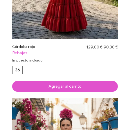
Precio
Precio de ofe
Córdoba rojo
129,00 €
90,30 €
Rebajas
Impuesto incluido
36
Agregar al carrito