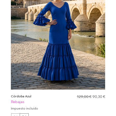
Precio
Precio de ofe
Córdoba Azul
129,00 €
90,30 €
Rebajas
Impuesto incluido