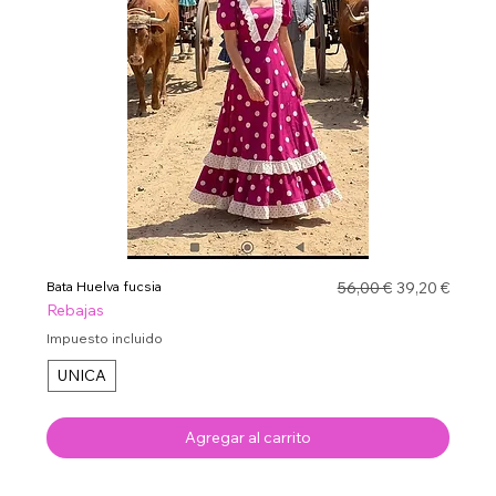
Precio
Precio de ofe
Bata Huelva fucsia
56,00 €
39,20 €
Rebajas
Impuesto incluido
UNICA
Agregar al carrito