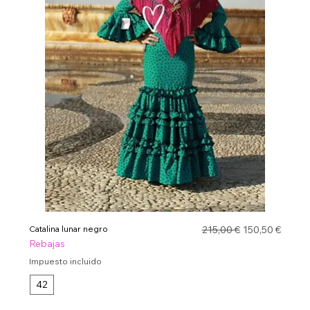
Precio
Precio de ofer
Catalina lunar negro
215,00 €
150,50 €
Rebajas
Impuesto incluido
42