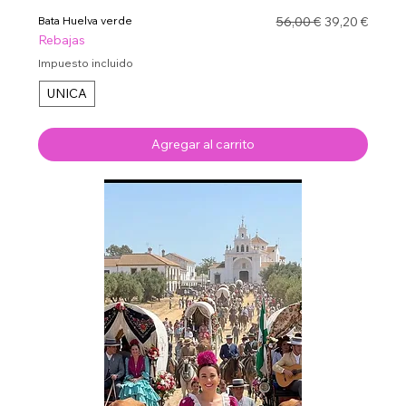
Precio
Precio de ofe
Bata Huelva verde
56,00 €
39,20 €
Rebajas
Impuesto incluido
UNICA
Agregar al carrito