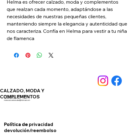
Helma es ofrecer calzado, moda y complementos 
que realzan cada momento, adaptándose a las 
necesidades de nuestras pequeñas clientes, 
manteniendo siempre la elegancia y autenticidad que 
nos caracteriza. Confía en Helma para vestir a tu niña 
de flamenca
CALZADO, MODA Y
COMPLEMENTOS
Av. Andalucia 76. 14550 Montilla
Telf. 659891561
manucalzadosisabel@hotmail.com
Política de privacidad
Política de
devolución/reembolso