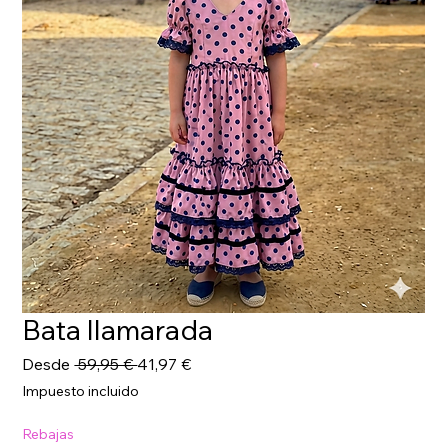
Bata llamarada
Precio
Precio
Desde
 59,95 € 
41,97 €
de
Impuesto incluido
oferta
Rebajas