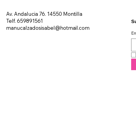
Av. Andalucia 76. 14550 Montilla
Telf. 659891561
Su
manucalzadosisabel@hotmail.com
Em