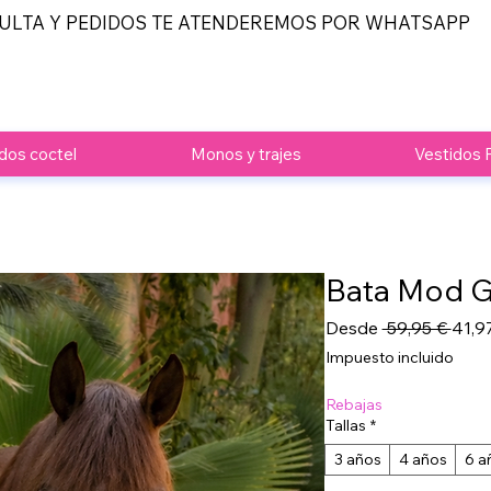
ULTA Y PEDIDOS TE ATENDEREMOS POR WHATSAPP
dos coctel
Monos y trajes
Vestidos 
Bata Mod G
Prec
Desde
 59,95 € 
41,9
Impuesto incluido
Rebajas
Tallas
*
3 años
4 años
6 a