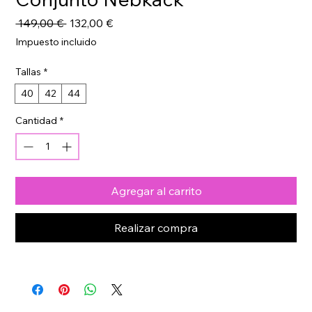
Precio
Precio
 149,00 € 
132,00 €
de
Impuesto incluido
oferta
Tallas
*
40
42
44
Cantidad
*
Agregar al carrito
Realizar compra