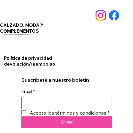
CALZADO, MODA Y
COMPLEMENTOS
Av. Andalucia 76. 14550 Montilla
Telf. 659891561
manucalzadosisabel@hotmail.com
Política de privacidad
Política de
devolución/reembolso
Suscríbete a nuestro boletín
Email
*
Acepto los términos y condiciones
*
Enviar
© 2024 by Helma