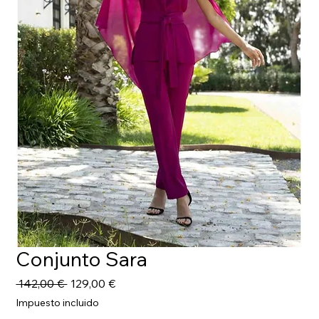
Conjunto Sara
Precio
Precio
 142,00 € 
129,00 €
de
Impuesto incluido
oferta