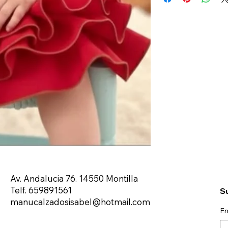
Av. Andalucia 76. 14550 Montilla
Telf. 659891561
Su
manucalzadosisabel@hotmail.com
Em