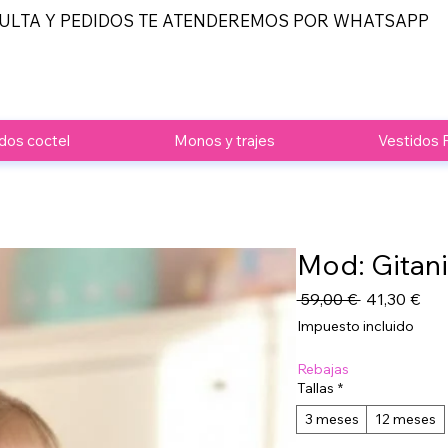
ULTA Y PEDIDOS TE ATENDEREMOS POR WHATSAPP
dos coctel
Monos y trajes
Vestidos 
Mod: Gitani
Precio
Pre
 59,00 € 
41,30 €
de
Impuesto incluido
ofe
Rebajas
Tallas
*
3 meses
12 meses