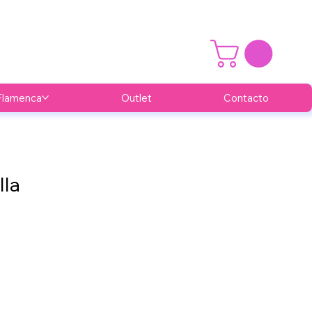
Flamenca
Outlet
Contacto
lla
cio
rta