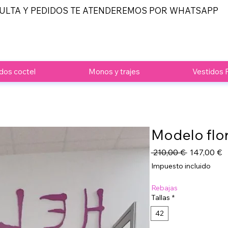
ULTA Y PEDIDOS TE ATENDEREMOS POR WHATSAPP
dos coctel
Monos y trajes
Vestidos 
Modelo flo
Precio
P
 210,00 € 
147,00 €
d
Impuesto incluido
o
Rebajas
Tallas
*
42