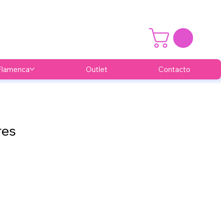
Flamenca
Outlet
Contacto
res
recio
e
ferta