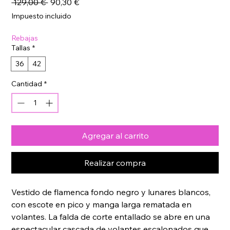
Precio
Precio
 129,00 € 
90,30 €
de
Impuesto incluido
oferta
Rebajas
Tallas
*
36
42
Cantidad
*
Agregar al carrito
Realizar compra
Vestido de flamenca fondo negro y lunares blancos, 
con escote en pico y manga larga rematada en 
volantes. La falda de corte entallado se abre en una 
espectacular cascada de volantes escalonados que 