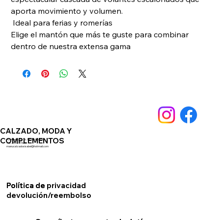
aporta movimiento y volumen. 
 Ideal para ferias y romerías
Elige el mantón que más te guste para combinar 
dentro de nuestra extensa gama 
CALZADO, MODA Y
COMPLEMENTOS
Av. Andalucia 76. 14550 Montilla
Telf. 659891561
manucalzadosisabel@hotmail.com
Política de privacidad
Política de
devolución/reembolso