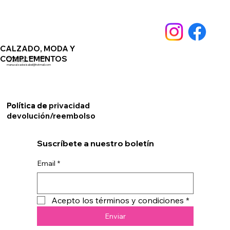
CALZADO, MODA Y
COMPLEMENTOS
Av. Andalucia 76. 14550 Montilla
Telf. 659891561
manucalzadosisabel@hotmail.com
Política de privacidad
Política de
devolución/reembolso
Suscríbete a nuestro boletín
Email
*
Acepto los términos y condiciones
*
Enviar