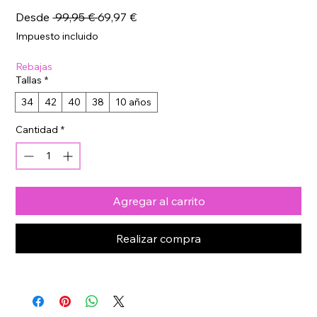
Precio
Precio
Desde
 99,95 € 
69,97 €
de
Impuesto incluido
oferta
Rebajas
Tallas
*
34
42
40
38
10 años
Cantidad
*
Agregar al carrito
Realizar compra