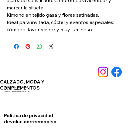
acabado sofisticado. Cinturón para acentuar y 
marcar la silueta.
Kimono en tejido gasa y flores satinadas.
Ideal para invitada, cóctel y eventos especiales: 
cómodo, favorecedor y muy luminoso.
CALZADO, MODA Y
COMPLEMENTOS
Av. Andalucia 76. 14550 Montilla
Telf. 659891561
manucalzadosisabel@hotmail.com
Política de privacidad
Política de
devolución/reembolso