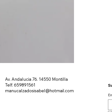
Av. Andalucia 76. 14550 Montilla
Telf. 659891561
Su
manucalzadosisabel@hotmail.com
Em