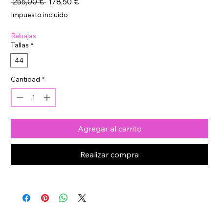
Precio
Precio
 255,00 € 
178,50 €
de
Impuesto incluido
oferta
Rebajas
Tallas
*
44
Cantidad
*
Agregar al carrito
Realizar compra