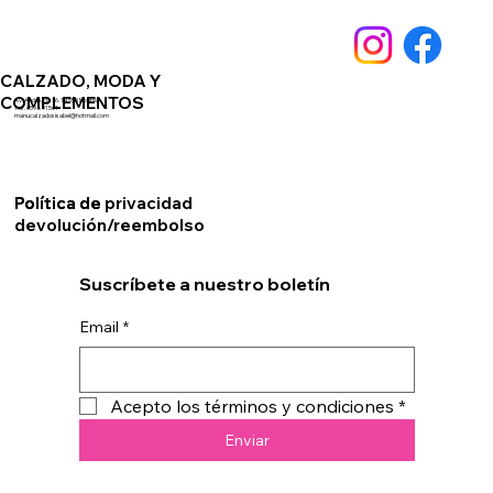
CALZADO, MODA Y
COMPLEMENTOS
Av. Andalucia 76. 14550 Montilla
Telf. 659891561
manucalzadosisabel@hotmail.com
Política de privacidad
Política de
devolución/reembolso
Suscríbete a nuestro boletín
Email
*
Acepto los términos y condiciones
*
Enviar
© 2024 by Helma