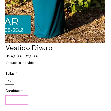
Vestido Divaro
Precio
Precio
 124,00 € 
82,00 €
de
Impuesto incluido
oferta
Tallas
*
42
Cantidad
*