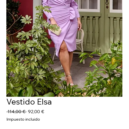
Vestido Elsa
Precio
Precio
 114,00 € 
92,00 €
de
Impuesto incluido
oferta