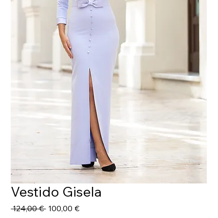
Vestido Gisela
Precio
Precio
 124,00 € 
100,00 €
de