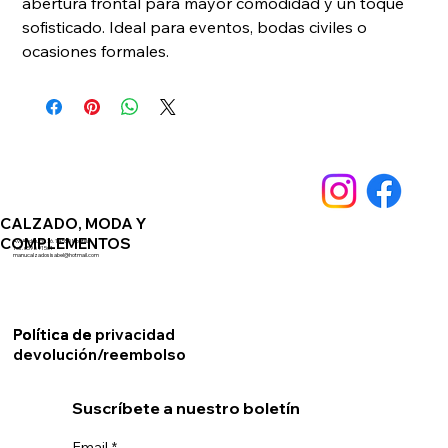
abertura frontal para mayor comodidad y un toque 
sofisticado. Ideal para eventos, bodas civiles o 
ocasiones formales.
CALZADO, MODA Y
COMPLEMENTOS
Av. Andalucia 76. 14550 Montilla
Telf. 659891561
manucalzadosisabel@hotmail.com
Política de privacidad
Política de
devolución/reembolso
Suscríbete a nuestro boletín
Email
*