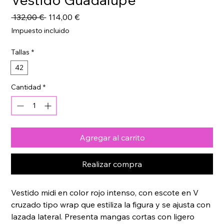
Precio
Precio
 132,00 € 
114,00 €
de
Impuesto incluido
oferta
Tallas
*
42
Cantidad
*
Agregar al carrito
Realizar compra
Vestido midi en color rojo intenso, con escote en V 
cruzado tipo wrap que estiliza la figura y se ajusta con 
lazada lateral. Presenta mangas cortas con ligero 