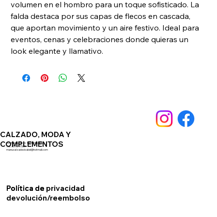
volumen en el hombro para un toque sofisticado. La 
falda destaca por sus capas de flecos en cascada, 
que aportan movimiento y un aire festivo. Ideal para 
eventos, cenas y celebraciones donde quieras un 
look elegante y llamativo.
CALZADO, MODA Y
COMPLEMENTOS
Av. Andalucia 76. 14550 Montilla
Telf. 659891561
manucalzadosisabel@hotmail.com
Política de privacidad
Política de
devolución/reembolso