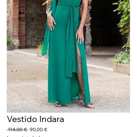
Vestido Indara
Precio
Precio
 114,00 € 
90,00 €
de