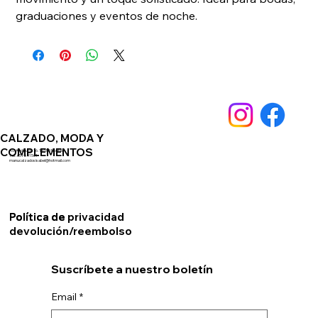
graduaciones y eventos de noche.
CALZADO, MODA Y
COMPLEMENTOS
Av. Andalucia 76. 14550 Montilla
Telf. 659891561
manucalzadosisabel@hotmail.com
Política de privacidad
Política de
devolución/reembolso
Suscríbete a nuestro boletín
Email
*