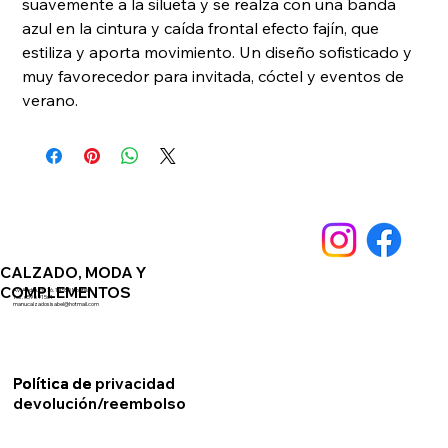
suavemente a la silueta y se realza con una banda 
azul en la cintura y caída frontal efecto fajín, que 
estiliza y aporta movimiento. Un diseño sofisticado y 
muy favorecedor para invitada, cóctel y eventos de 
verano.
CALZADO, MODA Y
COMPLEMENTOS
Av. Andalucia 76. 14550 Montilla
Telf. 659891561
manucalzadosisabel@hotmail.com
Política de privacidad
Política de
devolución/reembolso