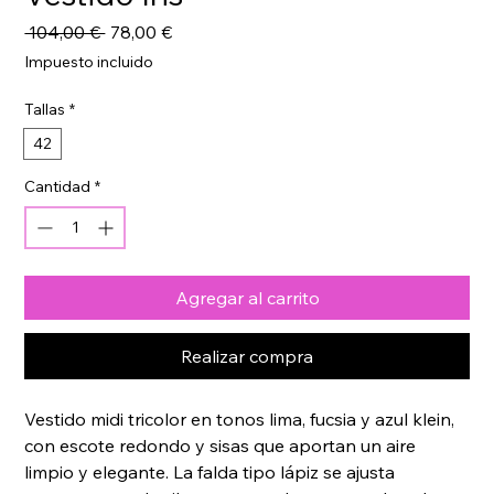
Precio
Precio
 104,00 € 
78,00 €
de
Impuesto incluido
oferta
Tallas
*
42
Cantidad
*
Agregar al carrito
Realizar compra
Vestido midi tricolor en tonos lima, fucsia y azul klein, 
con escote redondo y sisas que aportan un aire 
limpio y elegante. La falda tipo lápiz se ajusta 