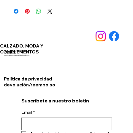
CALZADO, MODA Y
COMPLEMENTOS
Av. Andalucia 76. 14550 Montilla
Telf. 659891561
manucalzadosisabel@hotmail.com
Política de privacidad
Política de
devolución/reembolso
Suscríbete a nuestro boletín
Email
*