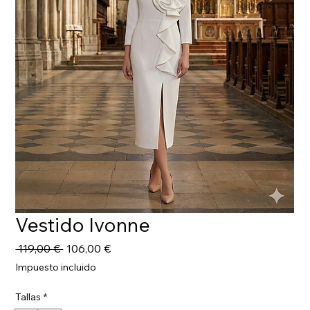
Vestido Ivonne
Precio
Precio
 119,00 € 
106,00 €
de
Impuesto incluido
oferta
Tallas
*