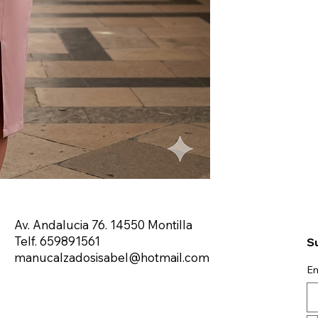
Av. Andalucia 76. 14550 Montilla
Telf. 659891561
Su
manucalzadosisabel@hotmail.com
Em