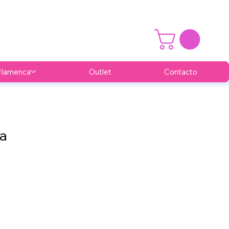
Flamenca
Outlet
Contacto
a
cio
rta