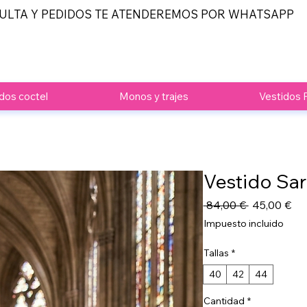
ULTA Y PEDIDOS TE ATENDEREMOS POR WHATSAPP
dos coctel
Monos y trajes
Vestidos 
Vestido Sar
Precio
Pre
 84,00 € 
45,00 €
de
Impuesto incluido
ofe
Tallas
*
40
42
44
Cantidad
*