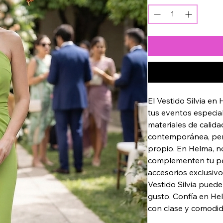
El Vestido Silvia en
tus eventos especial
materiales de calida
contemporánea, perf
propio. En Helma, 
complementen tu pe
accesorios exclusiv
Vestido Silvia puede
gusto. Confía en He
con clase y comodid