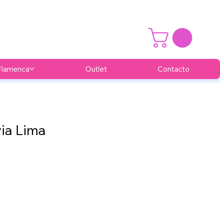
Flamenca
Outlet
Contacto
via Lima
cio
rta