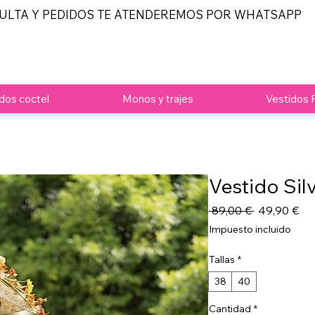
ULTA Y PEDIDOS TE ATENDEREMOS POR WHATSAPP
dos coctel
Monos y trajes
Vestidos 
Vestido Sil
Precio
Pre
 89,00 € 
49,90 €
de
Impuesto incluido
ofe
Tallas
*
38
40
Cantidad
*